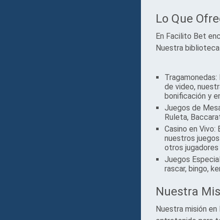
Lo Que Ofr
En Facilito Bet en
Nuestra biblioteca
Tragamonedas
:
de video, nuest
bonificación y 
Juegos de Mes
Ruleta, Baccara
Casino en Vivo
:
nuestros juegos 
otros jugadores 
Juegos Especia
rascar, bingo, k
Nuestra Mis
Nuestra misión en 