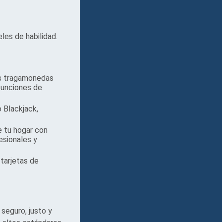
les de habilidad.
as tragamonedas
funciones de
o Blackjack,
e tu hogar con
esionales y
tarjetas de
 seguro, justo y