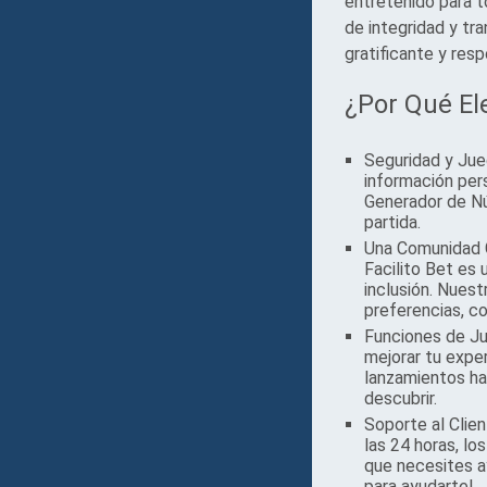
entretenido para 
de integridad y tr
gratificante y res
¿Por Qué Ele
Seguridad y Ju
información per
Generador de Nú
partida.
Una Comunidad 
Facilito Bet es 
inclusión. Nues
preferencias, co
Funciones de J
mejorar tu expe
lanzamientos ha
descubrir.
Soporte al Clie
las 24 horas, lo
que necesites a
para ayudarte!