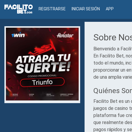
REGISTRARSE
INICIAR SESIÓN
APP
Sobre No
Bienvenido a Facil
En Facilito Bet, n
todo el mundo, in
proporcionar un en
de una amplia varie
Quiénes So
Facilito Bet es un
juegos de casino t
plataforma fue cre
que realmente dese
pagos rápidos y seg