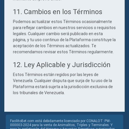
11. Cambios en los Términos
Podemos actualizar estos Términos ocasionalmente
para reflejar cambios en nuestros servicios o requisitos
legales. Cualquier cambio será publicado en esta
página, y tu uso continuo de la Plataforma constituye la
aceptación de los Términos actualizados. Te
recomendamos revisar estos Términos regularmente.
12. Ley Aplicable y Jurisdicción
Estos Términos están regidos por las leyes de
Venezuela. Cualquier disputa que surja de tu uso de la
Plataforma estará sujeta a la jurisdicción exclusiva de
los tribunales de Venezuela.
FacilitoBet.com está debidamente licenciado por CONALOT: PW-
000003-2024 para la venta de Animalitos, Triples y Terminales. Y