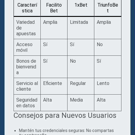
Caracterí
Facilito
1xBet
TriunfoBe
stica
Bet
t
Variedad
Amplia
Limitada
Amplia
de
apuestas
Acceso
Sí
Sí
No
móvil
Bonos de
Sí
No
Sí
bienvenid
a
Servicio al
Eficiente
Regular
Lento
cliente
Seguridad
Alta
Media
Alta
en datos
Consejos para Nuevos Usuarios
Mantén tus credenciales seguras
: No compartas