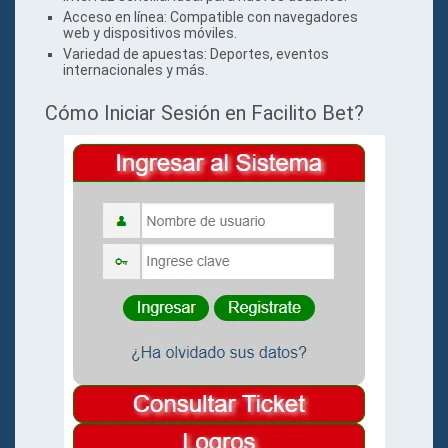
Acceso en línea
: Compatible con navegadores
web y dispositivos móviles.
Variedad de apuestas
: Deportes, eventos
internacionales y más.
Cómo Iniciar Sesión en Facilito Bet?