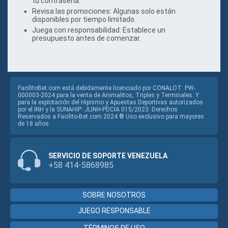
tu contraseña.
Revisa las promociones
: Algunas solo están
disponibles por tiempo limitado.
Juega con responsabilidad
: Establece un
presupuesto antes de comenzar.
FacilitoBet.com está debidamente licenciado por CONALOT: PW-
000003-2024 para la venta de Animalitos, Triples y Terminales. Y
para la explotación del Hipismo y Apuestas Deportivas autorizados
por el INH y la SUNAHIP: JLINH-PDCIA 015/2023. Derechos
Reservados a Facilito-Bet.com 2024 ®️ Uso exclusivo para mayores
de 18 años
SERVICIO DE SOPORTE VENEZUELA
+58 414-5868985
SOBRE NOSOTROS
JUEGO RESPONSABLE