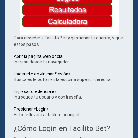
Para acceder a Facilito Bet y gestionar tu cuenta, sigue
estos pasos:
Abrir la página web oficial
Ingresa desde tu navegador.
Hacer clic en «Iniciar Sesión»
Busca este botón en la esquina superior derecha.
Ingresar credenciales
:
Introduce tu
usuario
y
contraseña
.
Presionar «Login»
Esto te llevará al tablero principal.
¿Cómo Login en Facilito Bet?